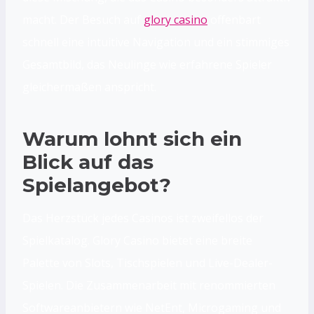
macht. Der Besuch auf
glory casino
offenbart
schnell eine intuitive Navigation und ein stimmiges
Gesamtbild, das Neulinge wie erfahrene Spieler
gleichermaßen anspricht.
Warum lohnt sich ein
Blick auf das
Spielangebot?
Das Herzstück jedes Casinos ist zweifellos der
Spielkatalog. Glory Casino bietet eine breite
Palette von Slots, Tischspielen und Live-Dealer-
Spielen. Die Zusammenarbeit mit renommierten
Softwareanbietern wie NetEnt, Microgaming und