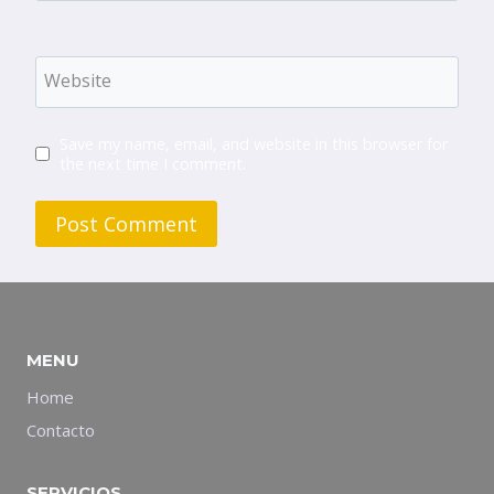
Website
Save my name, email, and website in this browser for
the next time I comment.
MENU
Home
Contacto
SERVICIOS