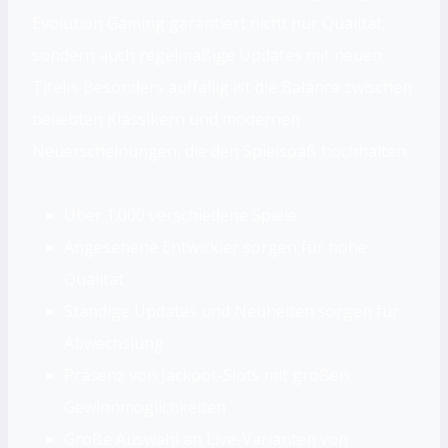
Evolution Gaming garantiert nicht nur Qualität,
sondern auch regelmäßige Updates mit neuen
Titeln. Besonders auffällig ist die Balance zwischen
beliebten Klassikern und modernen
Neuerscheinungen, die den Spielspaß hochhalten.
Über 1.000 verschiedene Spiele
Angesehene Entwickler sorgen für hohe
Qualität
Ständige Updates und Neuheiten sorgen für
Abwechslung
Präsenz von Jackpot-Slots mit großen
Gewinnmöglichkeiten
Große Auswahl an Live-Varianten von