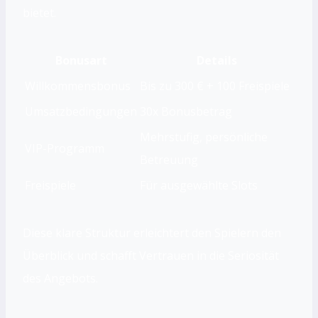
bietet.
Bonusart
Details
Willkommensbonus
Bis zu 300 € + 100 Freispiele
Umsatzbedingungen
30x Bonusbetrag
Mehrstufig, persönliche
VIP-Programm
Betreuung
Freispiele
Für ausgewählte Slots
Diese klare Struktur erleichtert den Spielern den
Überblick und schafft Vertrauen in die Seriosität
des Angebots.