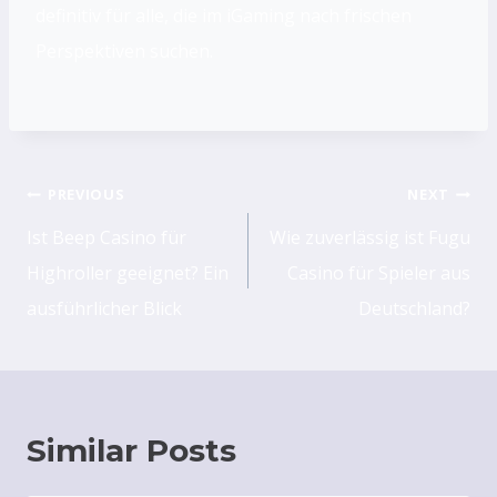
definitiv für alle, die im iGaming nach frischen
Perspektiven suchen.
Post
PREVIOUS
NEXT
navigation
Ist Beep Casino für
Wie zuverlässig ist Fugu
Highroller geeignet? Ein
Casino für Spieler aus
ausführlicher Blick
Deutschland?
Similar Posts