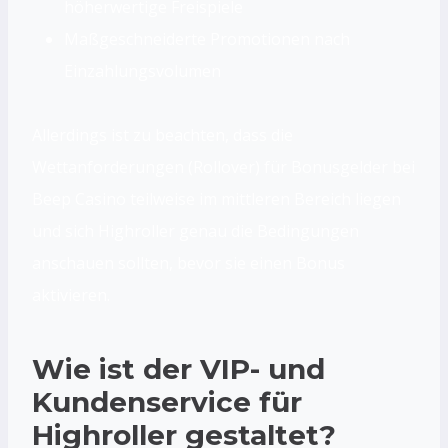
höherwertige Freispiele
Maßgeschneiderte Promotionen nach
Einzahlungsvolumen
Allerdings ist zu beachten, dass die
Wettanforderungen (Rollover) für Bonusgelder bei
Beep Casino teilweise im mittleren Bereich liegen
und sich Highroller genau die Bedingungen
anschauen sollten, bevor sie einen Bonus
aktivieren.
Wie ist der VIP- und
Kundenservice für
Highroller gestaltet?