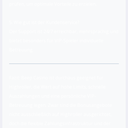
prüfen, um optimale Vorteile zu erzielen.
5. Wie gut ist der Kundenservice?
Der Support ist 24/7 erreichbar, mehrsprachig und
bietet besonders für VIP-Spieler individuelle
Betreuung.
Fazit: Beep Casino ist durchaus geeignet für
Highroller, die Wert auf hohe Limits, schnelle
Auszahlungen und eine persönliche VIP-
Betreuung legen. Zwar sind die Bonusangebote
nicht ausschließlich auf Highroller ausgerichtet,
doch die flexible Zahlungsinfrastruktur und der