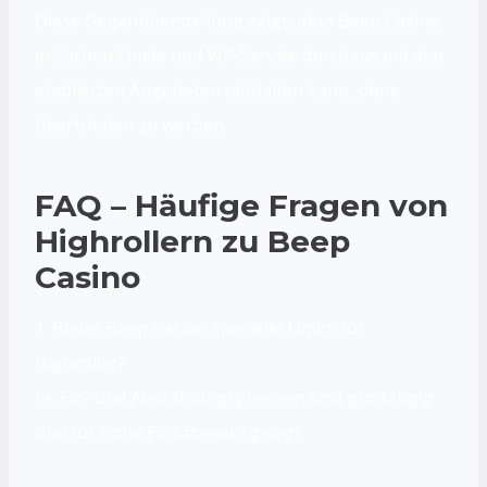
Diese Gegenüberstellung zeigt, dass Beep Casino
in Sachen Limits und VIP-Service durchaus mit den
etablierten Angeboten mithalten kann, ohne
übertrieben zu werben.
FAQ – Häufige Fragen von
Highrollern zu Beep
Casino
1. Bietet Beep Casino spezielle Limits für
Highroller?
Ja, Ein- und Auszahlungsgrenzen sind großzügig
und für hohe Einsätze ausgelegt.