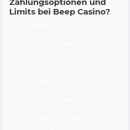
Zahlungsoptionen und
Limits bei Beep Casino?
Ein entscheidendes Kriterium für Highroller sind
die verfügbaren Ein- und Auszahlungsmethoden
inklusive der Limits, Geschwindigkeit und
Gebühren.
Beep Casino bietet eine breite Palette an
Zahlungsmethoden, darunter:
Klassische Banküberweisungen und
Kreditkartenzahlungen (Visa, Mastercard)
E-Wallets wie Skrill und Neteller
Kryptowährungen (Bitcoin, Ethereum) als