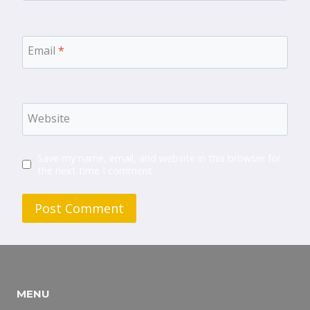
Email
*
Website
Save my name, email, and website in this browser for
the next time I comment.
MENU