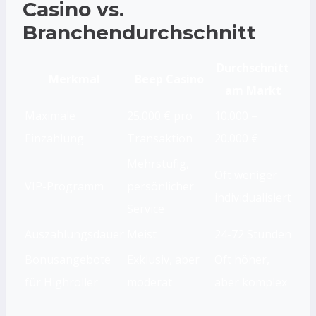
Casino vs.
Branchendurchschnitt
Durchschnitt
Merkmal
Beep Casino
am Markt
Maximale
25.000 € pro
10.000 –
Einzahlung
Transaktion
20.000 €
Mehrstufig,
Oft weniger
VIP-Programm
persönlicher
individualisiert
Service
Auszahlungsdauer
Meist
24-72 Stunden
Bonusangebote
Exklusiv, aber
Oft höher,
für Highroller
moderat
aber komplex