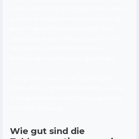
Casinos, die nicht nur großzügige Limits, sondern
auch eine reibungslose und sichere Abwicklung
bieten. In diesem Kontext lohnt es sich, Beep
Casino genauer unter die Lupe zu nehmen und
festzustellen, ob die Plattform den hohen
Anforderungen von Highrollern gerecht wird.
Im Folgenden analysieren wir die wichtigsten
Punkte, die für Highroller relevant sind – von der
Zahlungsinfrastruktur über Bonusangebote bis
hin zur VIP-Betreuung.
Wie gut sind die