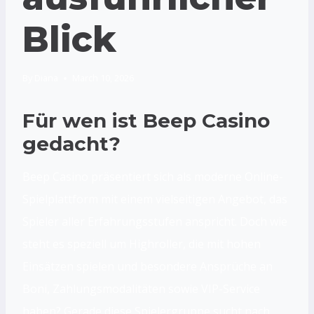
Blick
By
Diana
March 10, 2026
Für wen ist Beep Casino
gedacht?
Beep Casino präsentiert sich als moderne Online-
Spielplattform mit einem vielseitigen Angebot, das
Spieler aller Erfahrungsstufen anspricht. Doch wie
steht es speziell um Highroller, die mit hohen
Einsätzen spielen und besondere Ansprüche an
Boni, Zahlungsmodalitäten sowie VIP-Service
haben? Gerade diese Spielergruppe sucht nach