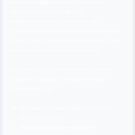
Die Bonusangebote bei Beep Casino sind
insbesondere auf Neulinge und
Gelegenheitsspieler zugeschnitten. Der
Willkommensbonus umfasst meist Freispiele und
Bonusgeld bis zu einem bestimmten Betrag, der
jedoch für Highroller oft nicht ausreicht.
Der Casino-Operator bietet allerdings ein VIP-
Programm, das auch für größere Einzahler
attraktiv sein kann:
Exklusive Cashback-Angebote mit hohen
Rückzahlungsraten
Persönliche Bonusangebote und