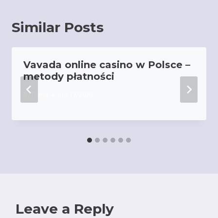
Similar Posts
Vavada online casino w Polsce –
metody płatności
By
Diana
July 17, 2026
Leave a Reply