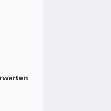
idendes Kriterium
rwarten
ieler profitieren
pielen besteht.