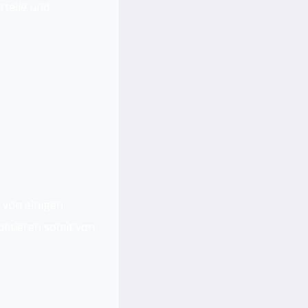
rteile und
 von einigen
fitieren somit von