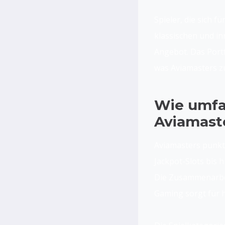
Spieler, die sich fü
klassischen und i
Angebot. Das Port
was Aviamasters z
Wie umfan
Aviamast
Aviamasters punkt
Jackpot-Slots bis h
Die Zusammenarbei
Gaming sorgt für 