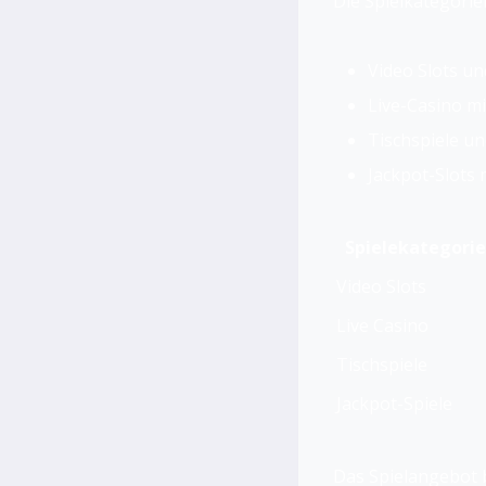
Die Spielkategorien
Video Slots un
Live-Casino mi
Tischspiele un
Jackpot-Slots
Spielekategorie
Video Slots
Live Casino
Tischspiele
Jackpot-Spiele
Das Spielangebot b