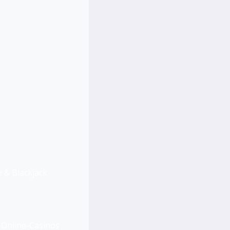
 & Blackjack
e
r Online-Casinos