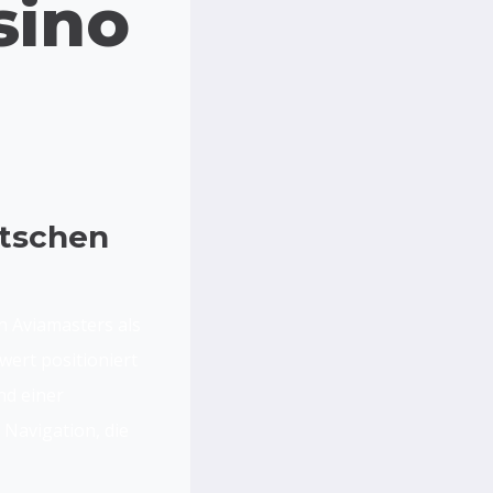
sino
utschen
h Aviamasters als
wert positioniert
nd einer
Navigation, die