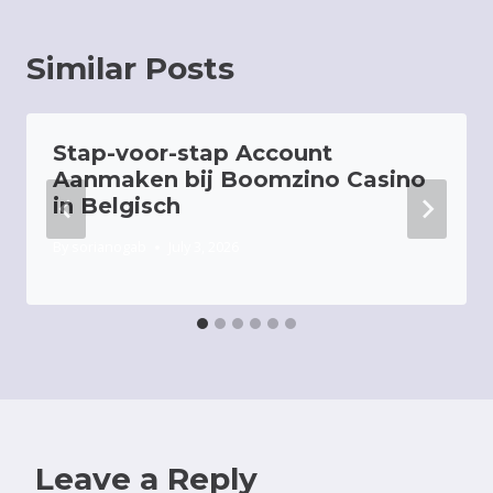
Similar Posts
Stap-voor-stap Account
Aanmaken bij Boomzino Casino
in Belgisch
By
sorianogab
July 3, 2026
Leave a Reply