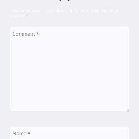
Your email address will not be published.
Required fields are
marked
*
Comment
*
Name
*