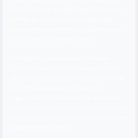
echtes Werkzeug, um langfristigen Mehrwert zu
schaffen. Sie motivieren Spieler, regelmäßig
zurückzukehren, belohnen ihr Engagement und
bieten flexible Einlösemöglichkeiten.
Im Vergleich zu vielen anderen Plattformen
punktet Viperwin mit einem transparenten und
attraktiven Loyalty Programm, das speziell auf die
Bedürfnisse verschiedener Spielertypen
zugeschnitten ist. Hier erfahren Sie, warum sich
Loyalty Punkte in diesem Online Casino besonders
lohnen und wie sie Ihren Spielspaß und potenzielle
Gewinne steigern können.