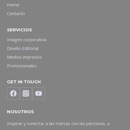
Home
Contacto
SERVICIOS
Imágen corporativa.
Diseño Editorial
Medios impresos
Promocionales
GET IN TOUCH
NOSOTROS
Inspirar y conectar a las marcas con las personas, a