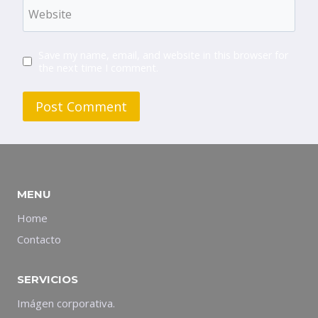
Website
Save my name, email, and website in this browser for
the next time I comment.
MENU
Home
Contacto
SERVICIOS
Imágen corporativa.