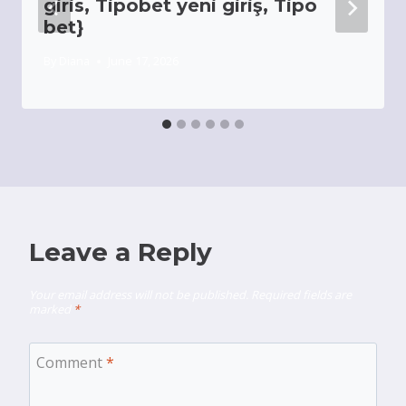
giris, Tipobet yeni giriş, Tipo
bet}
By
Diana
June 17, 2026
Leave a Reply
Your email address will not be published.
Required fields are
marked
*
Comment
*