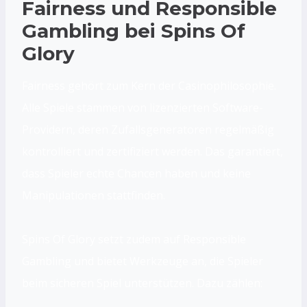
Fairness und Responsible
Gambling bei Spins Of
Glory
Fairness gehört zum Kern der Casinophilosophie.
Alle Spiele stammen von lizenzierten Software-
Providern, deren Zufallsgeneratoren regelmäßig
kontrolliert und zertifiziert werden. Das garantiert,
dass Spieler echte Chancen haben und keine
Manipulationen stattfinden.
Spins Of Glory setzt zudem auf Responsible
Gambling und bietet Werkzeuge an, die Spieler
beim sicheren Spiel unterstützen. Dazu zählen: