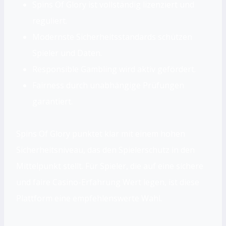
Spins Of Glory ist vollständig lizenziert und
reguliert.
Modernste Sicherheitsstandards schützen
Spieler und Daten.
Responsible Gambling wird aktiv gefördert.
Fairness durch unabhängige Prüfungen
garantiert.
Spins Of Glory punktet klar mit einem hohen
Sicherheitsniveau, das den Spielerschutz in den
Mittelpunkt stellt. Für Spieler, die auf eine sichere
und faire Casino-Erfahrung Wert legen, ist diese
Plattform eine empfehlenswerte Wahl.