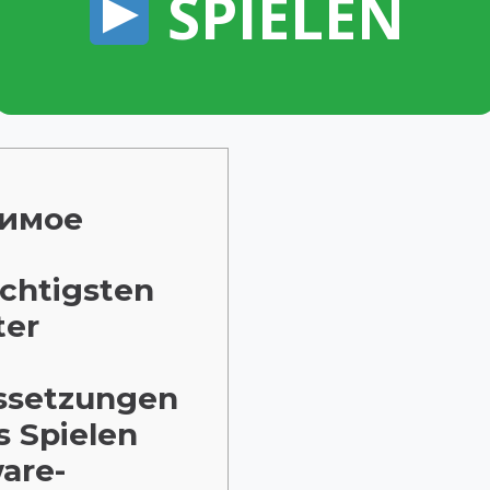
SPIELEN
имое
ichtigsten
ter
ssetzungen
s Spielen
are-