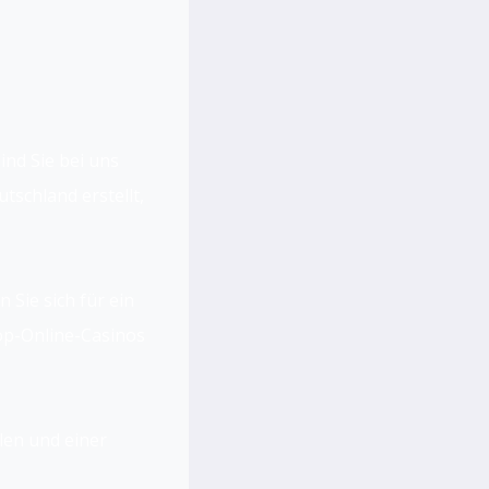
ind Sie bei uns
tschland erstellt,
 Sie sich für ein
Top-Online-Casinos
elen und einer