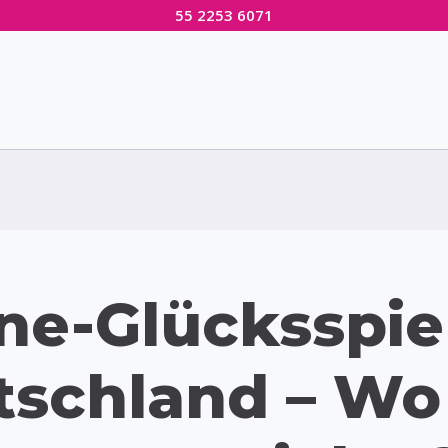
55 2253 6071
ne-Glücksspiel
tschland – Wo