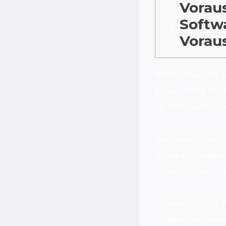
Vorau
Softw
Vorau
Wenn Sie auf der S
genau richtig. Wir
die Ihnen eine sic
Die beste Online-Ca
Online-Glücksspiel
in Deutschland zu
1. CasinoEuro – Ein
sicheren und zuver