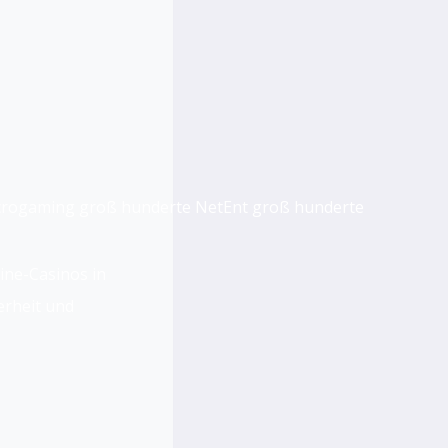
crogaming
groß
hunderte
NetEnt
groß
hunderte
ine-Casinos in
erheit und