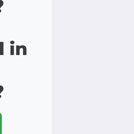
?
 in
?