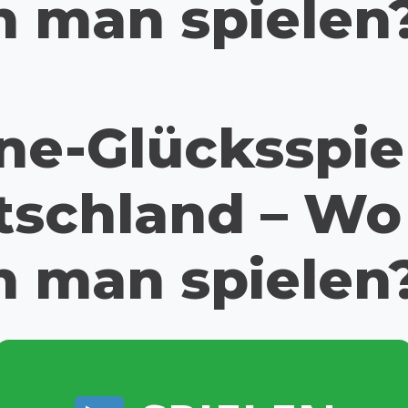
n man spielen
ne-Glücksspiel
tschland – Wo
n man spielen