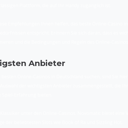
lässigen Plattform, die auf Ihr Handy zugänglich ist.
iese Empfehlungen Ihnen helfen, das beste Online-Casino i
edürfnissen entspricht. Erinnern Sie sich daran, dass es wicht
rmieren und die Bedingungen und Regeln des Online-Casinos
igsten Anbieter
besten Online-Casinos in Deutschland suchen, sind Sie hier 
 Auswahl der wichtigsten Anbieter zusammengestellt, die Ih
 Spiel-Erfahrung bieten.
 Klassiker unter den Online-Casinos. Novomatic bietet eine V
ge der beliebtesten Slots wie Book of Ra und Sizzling Hot.