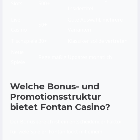
Slots
500+
Insidertitel
Live
Gute Auswahl, mehrere
50+
Casino
Varianten
Tischspiele
30+
Klassiker solide vertreten
Neue
Regelmäßig
Updates monatlich
Spiele
Welche Bonus- und
Promotionsstruktur
bietet Fontan Casino?
Der Bonusbereich ist ein entscheidender Faktor
für viele Spieler. Fontan lockt mit einem