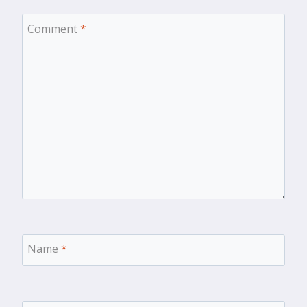
Comment
*
Name
*