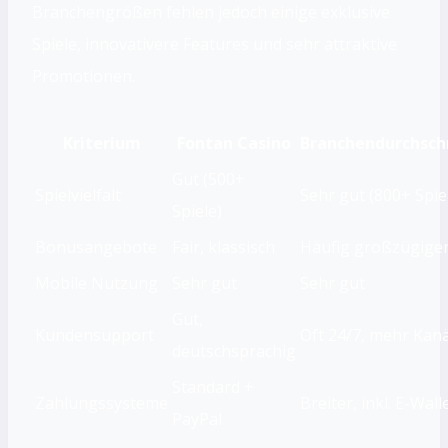
Branchengrößen fehlen jedoch einige exklusive
Spiele, innovativere Features und sehr attraktive
Promotionen.
Kriterium
Fontan Casino
Branchendurchsch
Gut (500+
Spielvielfalt
Sehr gut (800+ Spie
Spiele)
Bonusangebote
Fair, klassisch
Häufig großzügige
Mobile Nutzung
Sehr gut
Sehr gut
Gut,
Kundensupport
Oft 24/7, mehr Kan
deutschsprachig
Standard +
Zahlungssysteme
Breiter, inkl. E-Wall
PayPal