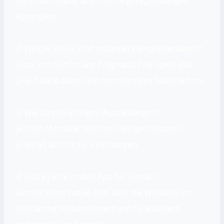
Verschlüsselung und unterliegt regelmäßigen
Kontrollen.
2. Welche Spiele sind besonders empfehlenswert?
Slots von NetEnt und Pragmatic Play sowie das
Live-Casino bieten ein hochwertiges Spielerlebnis.
3. Wie schnell erfolgen Auszahlungen?
Je nach Methode zwischen wenigen Stunden
(PayPal) und bis zu 3 Werktagen.
4. Gibt es eine mobile App für Fontan?
Derzeit keine native App, aber die Webseite ist
vollständig mobiloptimiert und funktioniert