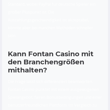
Standard, wobei PayPal für deutsche Spieler ein
großer Pluspunkt ist. Die
Auszahlungsgeschwindigkeit ist akzeptabel,
könnte aber bei manchen Methoden schneller
sein.
Kann Fontan Casino mit
den Branchengrößen
mithalten?
Die Frage lässt sich differenziert beantworten.
Fontan Casino punktet mit einem ausgewogenen
Spielangebot, fairen Bonusbedingungen und einer
benutzerfreundlichen Plattform. Im Vergleich zu