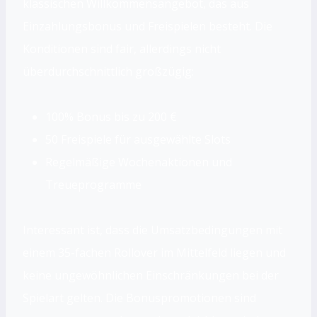
klassischen Willkommensangebot, das aus
Einzahlungsbonus und Freispielen besteht. Die
Konditionen sind fair, allerdings nicht
überdurchschnittlich großzügig:
100% Bonus bis zu 200 €
50 Freispiele für ausgewählte Slots
Regelmäßige Wochenaktionen und
Treueprogramme
Interessant ist, dass die Umsatzbedingungen mit
einem 35-fachen Rollover im Mittelfeld liegen und
keine ungewöhnlichen Einschränkungen bei der
Spielart gelten. Die Bonuspromotionen sind