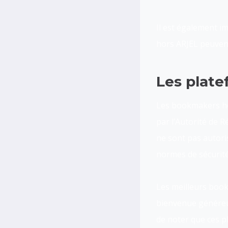
Il est également 
hors ARJEL peuvent 
Les plat
Les bookmakers ho
par l’Autorité de R
ne sont pas autor
normes de sécurité
Les meilleurs book
bienvenue généreux
de noter que ces 