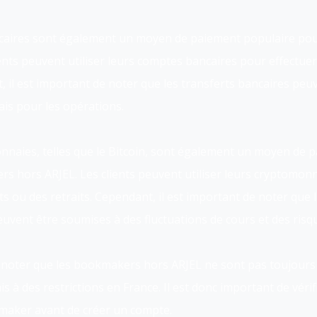
ncaires sont également un moyen de paiement populaire po
ients peuvent utiliser leurs comptes bancaires pour effectue
t, il est important de noter que les transferts bancaires peu
lais pour les opérations.
onnaies, telles que le Bitcoin, sont également un moyen de 
s hors ARJEL. Les clients peuvent utiliser leurs cryptomon
s ou des retraits. Cependant, il est important de noter que 
vent être soumises à des fluctuations de cours et des risqu
e noter que les bookmakers hors ARJEL ne sont pas toujours
 à des restrictions en France. Il est donc important de vérifi
kmaker avant de créer un compte.