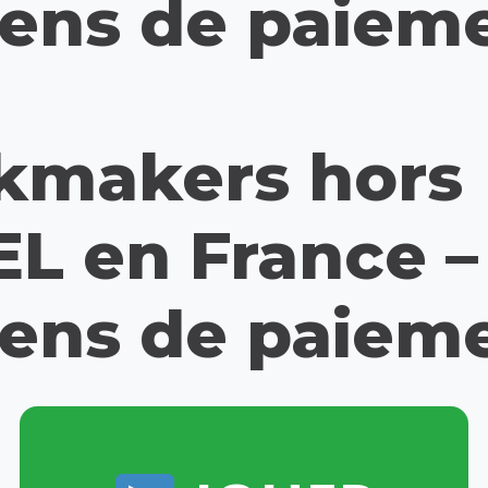
ens de paiem
kmakers hors
L en France –
ens de paiem