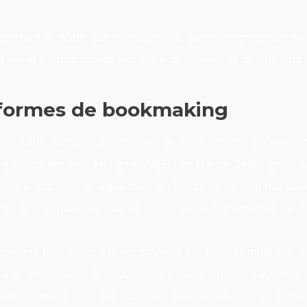
important de noter que les moyens de paiement proposés pa
varier en fonction de leur offre de services et de leur autor
eformes de bookmaking
rs ARJEL sont des plateformes de paris sportifs qui ne son
égulation des Jeux en Ligne (ARJEL) en France. Cela signifie
isées à fonctionner légalement en France et ne sont pas s
 et de transparence que les bookmakers réglementés par l’
makers hors ARJEL offrent souvent des tarifs compétitifs,
 et des services de soutien client exceptionnels. Cependant,
plateformes ne sont pas soumises aux mêmes normes de sécu