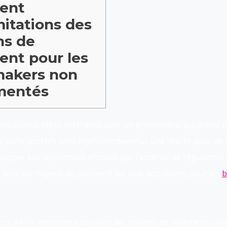
ent
mitations des
s de
ent pour les
akers non
mentés
ns licence ARJEL en France sont un phénomène qui prend de
s paris sportifs sans arjel sont devenus une réalité pour d
apper aux restrictions établies par l’autorité de régulation 
s sont les moyens de paiement les plus populaires pour les
b
rs ARJEL proposent souvent des moyens de paiement varié