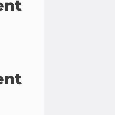
ent
ent