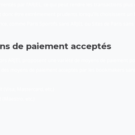
ntés par l’ARJEL, ce qui peut rendre les transactions plus 
nt donc être extrêmement prudents lorsqu’ils choisissent 
ce, comme Paris Sportifs sans ARJEL ou Sites de Paris sans 
ns de paiement acceptés
rs ARJEL proposent une variété de moyens de paiement pou
 des moyens de paiement acceptés par les bookmakers sans 
t (Visa, Mastercard, etc.)
 (Maestro, etc.)