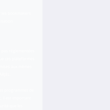
r les bookmakers
isation.
t pas réglementées
 que ces plateformes
oumises aux mêmes
ARJEL.
 des programmes de
 il est important
rité que les