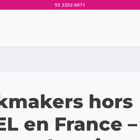
55 2253 6071
kmakers hors
L en France –