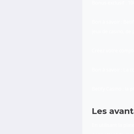
Bonus exclusif : 10
Bon à savoir : Bet
jeux de casino, de 
Créez votre compte
Bon à savoir : La c
Betify Casino : la 
Les avant
En utilisant la pl