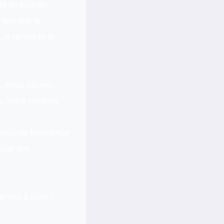
té de jeux de
tels que le
 le tennis et le
SL. Vous pouvez
u votre tablette.
bonus de bienvenue
 que des
encez à jouer !