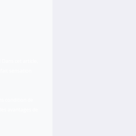
 Dans cet article,
fait sensation
ns condition de
 les avantages de