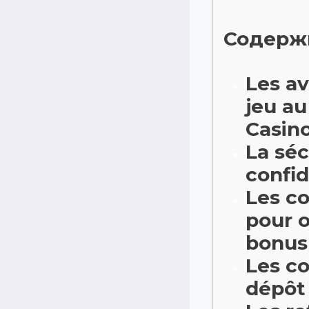
Содерж
Les a
jeu au
Casin
La séc
confid
Les co
pour o
bonus
Les co
dépôt