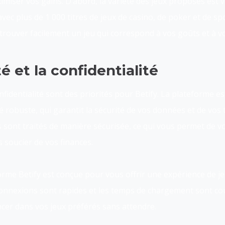
miser vos gains. D’abord, la variété des jeux proposés est 
ec plus de 1 000 titres de jeux de casino, de poker et de sp
trouver facilement un jeu qui correspond à vos goûts et à v
é et la confidentialité
onfidentialité sont des priorités pour Betify. La plateforme 
é robuste, qui garantit la sécurité de vos données et de vos 
s sont traités de manière sécurisée, ce qui vous permet de 
 soucier de vos finances.
orme Betify est conçue pour vous offrir une expérience de je
connexions sont rapides et les temps de chargement sont cou
cer dans vos jeux préférés sans attendre.