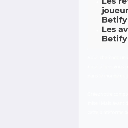
Les re
joueur
Betify
Les a
Betify
Vous cherchez un ca
nous allons vous 
dans le monde du j
Créez votre compte
mise ! Mais avant 
cette plateforme de