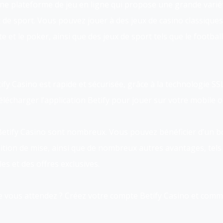
une plateforme de jeu en ligne qui propose une grande varié
 de sport. Vous pouvez jouer à des jeux de casino classiques 
te et le poker, ainsi que des jeux de sport tels que le football,
ify Casino est rapide et sécurisée, grâce à la technologie S
élécharger l’application Betify pour jouer sur votre mobile o
Betify Casino sont nombreux. Vous pouvez bénéficier d’un 
ition de mise, ainsi que de nombreux autres avantages, tels
s et des offres exclusives.
ue vous attendez ? Créez votre compte Betify Casino et comm