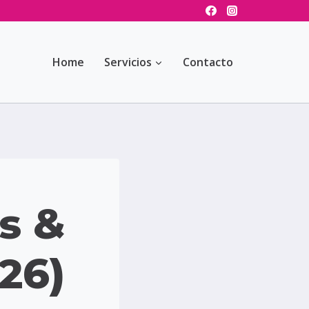
Home
Servicios
Contacto
is &
26)