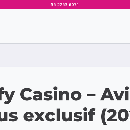
55 2253 6071
fy Casino – Av
s exclusif (20