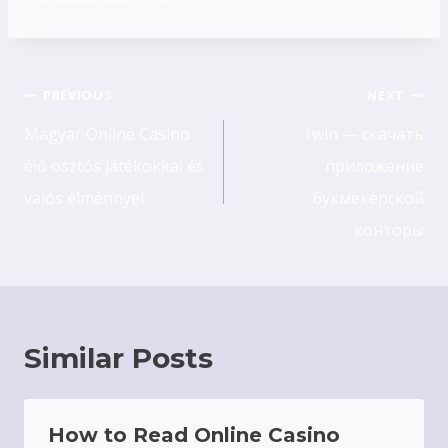
Post
PREVIOUS
NEXT
navigation
Magyar Online Casino
1win — скачать
élő osztós játékokkal és
приложение
valós élménnyel
букмекерской
конторы
Similar Posts
How to Read Online Casino