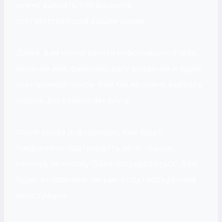
нужно выбрать тип аккаунта,
соответствующий вашим целям.
Далее, вам нужно ввести информацию о себе,
включая имя, фамилию, дату рождения и адрес
электронной почты. Вам также нужно выбрать
пароль для вашего аккаунта.
После ввода информации, вам будет
предложено подтвердить регистрацию,
кликнув на кнопку “Зарегистрироваться”. Вам
будет отправлено письмо с подтверждением
регистрации.