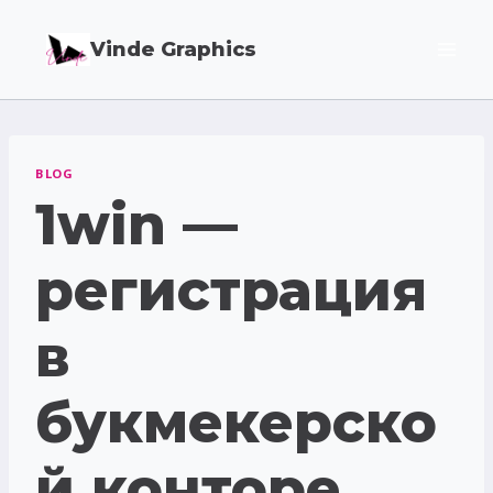
Skip
Vinde Graphics
to
content
BLOG
1win —
регистрация
в
букмекерско
й конторе