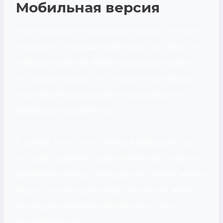
Мобильная версия
1win предлагает мобильную версию, которая
позволяет пользователям играть и ставить на
любом устройстве. Мобильная версия имеет
тот же функционал, что и десктопная версия,
но она более удобна для использования на
мобильных устройствах.
В целом, 1win – это отличный выбор для тех,
кто ищет удобство, широкий спектр ставок и
различные бонусы. Пользователь может начать
играть и ставить уже через несколько минут,
используя свою электронную почту или
социальные сети.