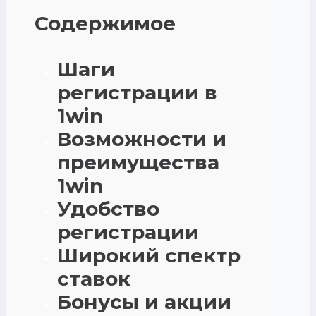
Содержимое
Шаги
регистрации в
1win
Возможности и
преимущества
1win
Удобство
регистрации
Широкий спектр
ставок
Бонусы и акции