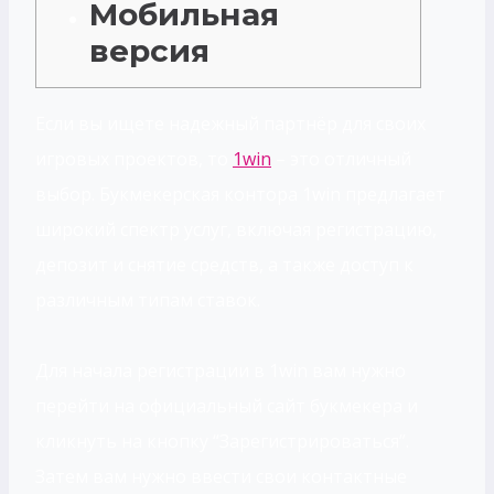
Мобильная
версия
Если вы ищете надежный партнёр для своих
игровых проектов, то
1win
– это отличный
выбор. Букмекерская контора 1win предлагает
широкий спектр услуг, включая регистрацию,
депозит и снятие средств, а также доступ к
различным типам ставок.
Для начала регистрации в 1win вам нужно
перейти на официальный сайт букмекера и
кликнуть на кнопку “Зарегистрироваться”.
Затем вам нужно ввести свои контактные