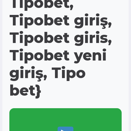
Tipobet,
Tipobet giriş,
Tipobet giris,
Tipobet yeni
giriş, Tipo
bet}