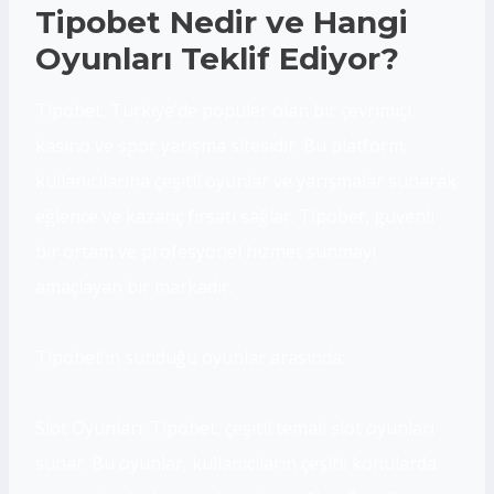
Tipobet Nedir ve Hangi
Oyunları Teklif Ediyor?
Tipobet, Türkiye’de popüler olan bir çevrimiçi
kasino ve spor yarışma sitesidir. Bu platform,
kullanıcılarına çeşitli oyunlar ve yarışmalar sunarak
eğlence ve kazanç fırsatı sağlar. Tipobet, güvenli
bir ortam ve profesyonel hizmet sunmayı
amaçlayan bir markadır.
Tipobet’in sunduğu oyunlar arasında:
Slot Oyunları: Tipobet, çeşitli temalı slot oyunları
sunar. Bu oyunlar, kullanıcıların çeşitli konularda