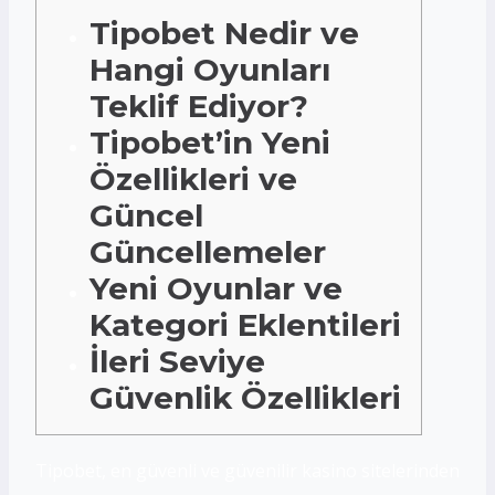
Tipobet Nedir ve
Hangi Oyunları
Teklif Ediyor?
Tipobet’in Yeni
Özellikleri ve
Güncel
Güncellemeler
Yeni Oyunlar ve
Kategori Eklentileri
İleri Seviye
Güvenlik Özellikleri
Tipobet, en güvenli ve güvenilir kasino sitelerinden