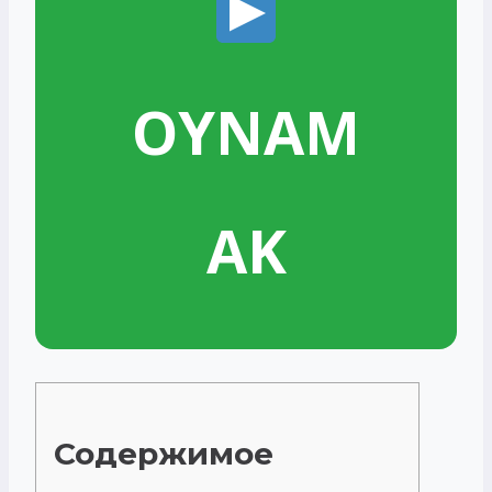
OYNAM
AK
Содержимое