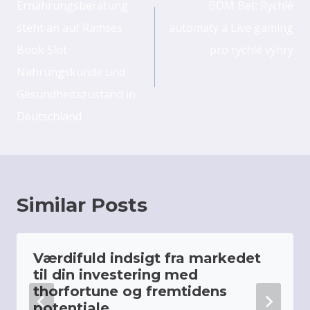
navigation
Ernährungsberatung
BDM Bet: Rychlé
steht an auf Ramses
automaty a Live gaming
Book Slot:
pro rychlé výhry
Nahrungskunde und
Gesundheitszustand in
Deutschland
Similar Posts
Værdifuld indsigt fra markedet
til din investering med
thorfortune og fremtidens
potentiale