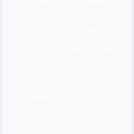
Drei‑Reel‑Schätzen bis hin zu den neuesten
Fünf‑Reel‑Abenteuern von NetEnt und Yggdrasil
Gaming. Live‑Casino bietet Echtzeit-Action mit
Evolution Gaming‑Hosts, während klassische
Tischspiele wie Roulette und Blackjack in
vereinfachten Layouts verfügbar sind, die das
Tempo hoch halten.
Slots – über fünfzig Titel von Top‑Anbietern.
Live‑Casino – Instant‑play mit minimaler
Verzögerung.
Tischspiele – schnelle Runden für zügige
Entscheidungen.
Crash‑Games – schnelle