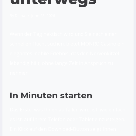
By
Diana
June 23, 2026
Wenn der Tag hektisch wird und Sie nach einer
schnellen Flucht suchen, bietet MONRO Casino ein
elegantes mobile Erlebnis, das den Nervenkitzel
lebendig hält, ohne lange Zeit in Anspruch zu
nehmen.
In Minuten starten
Das Erste, was Ihnen auffallen wird, ist, wie einfach
es ist, auf Ihrem Telefon oder Tablet einzusteigen.
Ein Klick auf den Download-Button zeigt Ihnen