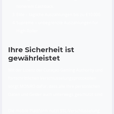
höherem Cashback.
Elite – tägliche Auszahlungen bis zu €10.000.
Supreme – unbegrenzte Auszahlungen für
High‑Roller.
Ihre Sicherheit ist
gewährleistet
Mit der Lizenz der Curaçao Gaming Authority und
fortschrittlichen Verschlüsselungsprotokollen
sorgt MONRO dafür, dass alle Ihre persönlichen
Daten und Gelder auch unterwegs geschützt sind.
Die mobile Plattform nutzt SSL‑Verschlüsselung