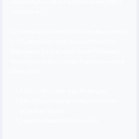
mehrere Kanäle, die auf mobilen Geräten sofort
funktionieren.
Der Live-Chat erscheint direkt in der App und wird
von KI unterstützt, um schnelle Antworten zu
liefern; wenn Sie eine persönlichere Betreuung
bevorzugen, ist der Telegram‑Support nur einen
Klick entfernt.
24/7 Live-Chat via In‑App-Messenger.
E-Mail‑Support mit typischer Antwortzeit
unter einer Stunde.
Telegram‑Kanal für Echtzeit‑Hilfe.