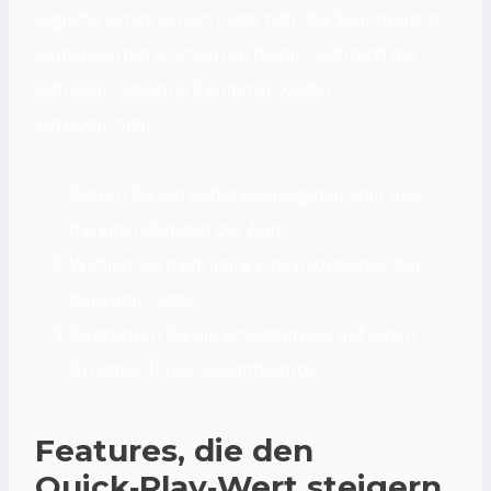
tägliche Limits setzen – das hilft, die Spannung in
kontrollierten Grenzen zu halten, während die
schnellen Gewinne Sie immer wieder
zurückbringen.
Setzen Sie ein tägliches Ausgabenlimit über
die Einstellungen der App.
Wählen Sie niedrigere Einsatzoptionen bei
beliebten Slots.
Begrenzen Sie die Einsatzgröße auf einen
Bruchteil Ihres Gesamtkontos.
Features, die den
Quick‑Play‑Wert steigern