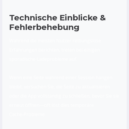
Technische Einblicke &
Fehlerbehebung
Während die meisten Nutzer reibungslose
Erfahrungen berichten, treten bei einigen
sporadische Ladeprobleme auf.
Wenn eine Seite während einer Session hängen
bleibt, versuchen Sie, die Seite zu aktualisieren
oder die App vollständig zu schließen, bevor Sie sie
erneut öffnen—oft löst dies temporäre
Cache‑Probleme.