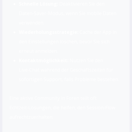
Schnelle Lösung:
Deaktivieren Sie den
Daten‑Saver-Modus, wenn Sie mobile Daten
verwenden.
Wiederholungsstrategie:
Cache der App in
den Einstellungen löschen, bevor Sie sich
erneut anmelden.
Kontaktmöglichkeit:
Nutzen Sie den
Live‑Chat während der Geschäftszeiten für
sofortigen Support, falls Probleme bestehen.
Eine aktive Community in Foren teilt oft
Echtzeit‑Lösungen, die helfen, den Session‑Flow
aufrechtzuerhalten.