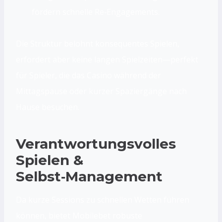
fördern schnelle Re‑Engagements.
Die Struktur belohnt konsequentes Spielen,
erfordert aber keine langen Spielzeiten—perfekt
für Spieler, die das Casino während der
Mittagspause oder kurzer Spaziergänge nach
Hause besuchen.
Verantwortungsvolles
Spielen &
Selbst‑Management
Da kurze Sessions zu schnellen Wetten führen
können, bietet Mobilebet robuste