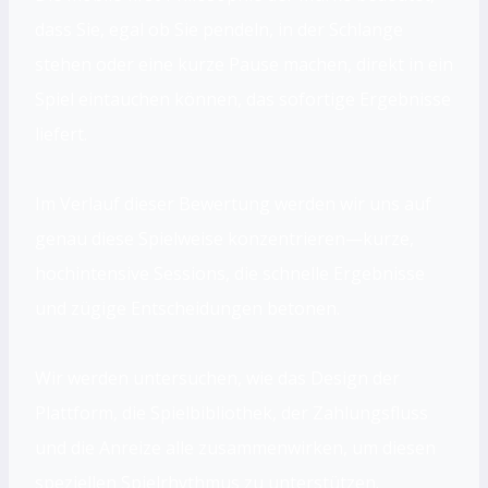
dass Sie, egal ob Sie pendeln, in der Schlange
stehen oder eine kurze Pause machen, direkt in ein
Spiel eintauchen können, das sofortige Ergebnisse
liefert.
Im Verlauf dieser Bewertung werden wir uns auf
genau diese Spielweise konzentrieren—kurze,
hochintensive Sessions, die schnelle Ergebnisse
und zügige Entscheidungen betonen.
Wir werden untersuchen, wie das Design der
Plattform, die Spielbibliothek, der Zahlungsfluss
und die Anreize alle zusammenwirken, um diesen
speziellen Spielrhythmus zu unterstützen.