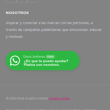
NOSOTROS
Inspirar y conectar a las marcas con las personas, a
través de campañas publicitarias que emocionan, educan
y motivan.
Diana Jimñenez
Online
¿En que te puedo ayudar?
Platica con nosotros.
© 2026 Vinde Graphics diseño
Creativo online