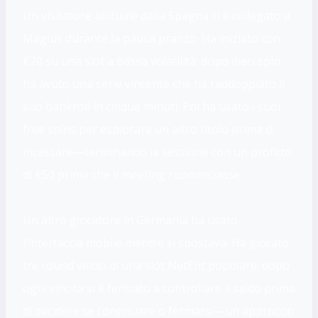
Un visitatore abituale dalla Spagna si è collegato a
Magius durante la pausa pranzo. Ha iniziato con
€20 su una slot a bassa volatilità; dopo dieci spin
ha avuto una serie vincente che ha raddoppiato il
suo bankroll in cinque minuti. Poi ha usato i suoi
free spins per esplorare un altro titolo prima di
incassare—terminando la sessione con un profitto
di €50 prima che il meeting ricominciasse.
Un altro giocatore in Germania ha usato
l’interfaccia mobile mentre si spostava. Ha giocato
tre round veloci di una slot NetEnt popolare; dopo
ogni vincita si è fermato a controllare il saldo prima
di decidere se continuare o fermarsi—un approccio