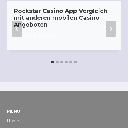
Rockstar Casino App Vergleich
mit anderen mobilen Casino
Angeboten
By
Diana
March 2, 2026
MENU
Home