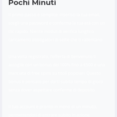
Pochi Minuti
Il primo passo è semplice: inserisci la tua email,
scegli una password e conferma la tua età con un
clic rapido. Niente moduli di verifica lunghi o
caricamenti obbligatori di selfie che ti rallentano.
Una volta registrato, l’offerta di benvenuto ti
accoglie con un bonus del 100% fino a €500 e una
manciata di free spins su titoli popolari. Questo
bonus è pensato per darti subito tempo di gioco
senza dover aspettare conferme di deposito.
Il tuo account è pronto in meno di un minuto,
permettendoti di entrare subito in azione.