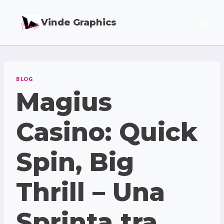
Skip
Vinde Graphics
to
content
BLOG
Magius
Casino: Quick
Spin, Big
Thrill – Una
Sprinta tra