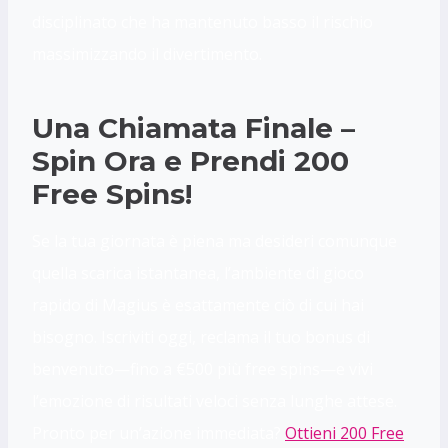
disciplinato che ha mantenuto basso il rischio
massimizzando il divertimento.
Una Chiamata Finale –
Spin Ora e Prendi 200
Free Spins!
Se la tua giornata è piena ma desideri comunque
quella scarica istantanea, l’ambiente di gioco
rapido di Magius è esattamente ciò di cui hai
bisogno. Iscriviti oggi, reclama il tuo bonus di
benvenuto—fino a €500 più free spins—e vivi
l’emozione di risultati veloci senza lunghe attese.
Pronto per un’azione immediata?
Ottieni 200 Free