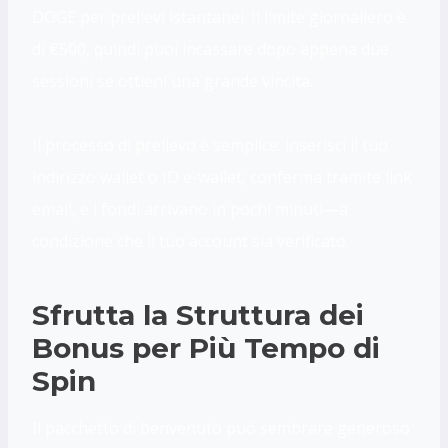
DOGE per prelievi istantanei. Il limite giornaliero è
di €500, quindi puoi incassare dopo appena due
sessioni se ottieni una grande vincita.
Il processo di prelievo è semplice: inserisci il tuo
indirizzo wallet o ID e-wallet, conferma tramite link
email, e i fondi arrivano in pochi minuti—a
condizione che il tuo account sia verificato.
Sfrutta la Struttura dei
Bonus per Più Tempo di
Spin
Il pacchetto di benvenuto può sembrare generoso