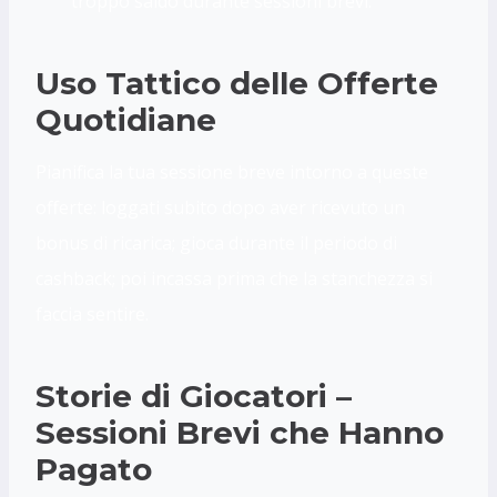
troppo saldo durante sessioni brevi.
Uso Tattico delle Offerte
Quotidiane
Pianifica la tua sessione breve intorno a queste
offerte: loggati subito dopo aver ricevuto un
bonus di ricarica; gioca durante il periodo di
cashback; poi incassa prima che la stanchezza si
faccia sentire.
Storie di Giocatori –
Sessioni Brevi che Hanno
Pagato