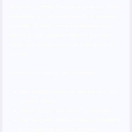
différente. Lightning Roulette propose des rounds
instantanés où chaque spin aboutit en quelques
secondes. De même, Immersive Blackjack vous
permet de jouer plusieurs mains en succession
rapide sans longues pauses pour les actions du
croupier.
Conseils pour jouer en live rapidement :
Fixer de petites limites de mise par main pour
garder le rythme.
Utiliser l’option “deal rapide” si disponible.
Viser des gains rapides comme le doublement
ou la division en quelques secondes.