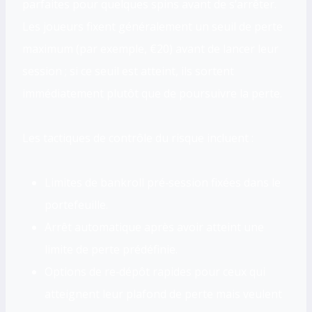
parfaites pour quelques spins avant de s’arrêter.
Les joueurs fixent généralement un seuil de perte
maximum (par exemple, €20) avant de lancer leur
session ; si ce seuil est atteint, ils sortent
immédiatement plutôt que de poursuivre la perte.
Les tactiques de contrôle du risque incluent :
Limites de bankroll pré‑session fixées dans le
portefeuille.
Arrêt automatique après avoir atteint une
limite de perte prédéfinie.
Options de re‑dépôt rapides pour ceux qui
atteignent leur plafond de perte mais veulent