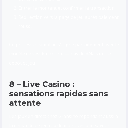
Entrer le montant et confirmer la transaction.
Redirection vers la page de jeu après paiement
réussi.
Ce processus simplifié s’aligne parfaitement avec le
modèle de session courte — pas de délais entre
dépôt et jeu.
8 – Live Casino :
sensations rapides sans
attente
Les jeux en direct chez Gransino répondent aussi à
la demande de jeu rapide mais avec une saveur