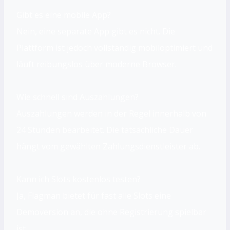
Gibt es eine mobile App?
Nein, eine separate App gibt es nicht. Die
Plattform ist jedoch vollständig mobiloptimiert und
läuft reibungslos über moderne Browser.
Wie schnell sind Auszahlungen?
Auszahlungen werden in der Regel innerhalb von
24 Stunden bearbeitet. Die tatsächliche Dauer
hängt vom gewählten Zahlungsdienstleister ab.
Kann ich Slots kostenlos testen?
Ja, Flagman bietet für fast alle Slots eine
Demoversion an, die ohne Registrierung spielbar
ist.