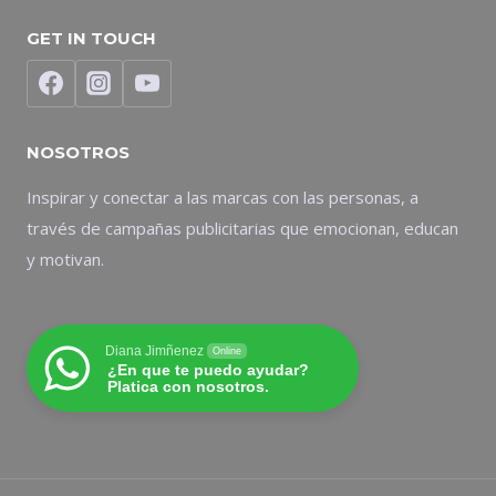
GET IN TOUCH
NOSOTROS
Inspirar y conectar a las marcas con las personas, a
través de campañas publicitarias que emocionan, educan
y motivan.
Diana Jimñenez
Online
¿En que te puedo ayudar?
Platica con nosotros.