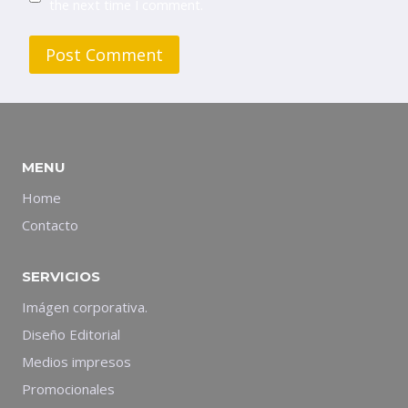
the next time I comment.
MENU
Home
Contacto
SERVICIOS
Imágen corporativa.
Diseño Editorial
Medios impresos
Promocionales