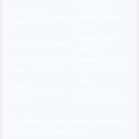
Freispiele mit
Book of Ra
95,1
Mittel
expandierendem
Deluxe
Symbol
Häufige, kleine
Starburst
96,1
Niedrig
Gewinne
Gonzo’s
Mittel-
Avalanche-System
95,97
Quest
Hoch
und Multiplikatoren
Hohe
Dead or
96,8
Hoch
Gewinnsummen
Alive 2
durch Bonusrunden
Diese Tabelle zeigt typische Werte für populäre
Slots bei Flagman Casino. Wer auf