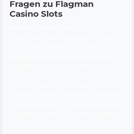
Fragen zu Flagman
Casino Slots
Wie seriös ist Flagman Casino?
Flagman Casino besitzt eine gültige EU-Lizenz,
nutzt SSL-Verschlüsselung und arbeitet
ausschließlich mit geprüften Softwarehäusern –
Sicherheit und Fairness sind gewährleistet.
Welche Slot-Typen gibt es bei Flagman?
Das Angebot umfasst klassische Slots, Video-Slots,
progressive Jackpots und thematische Spiele von
Top-Anbietern wie Novomatic, NetEnt und Play’n
GO.